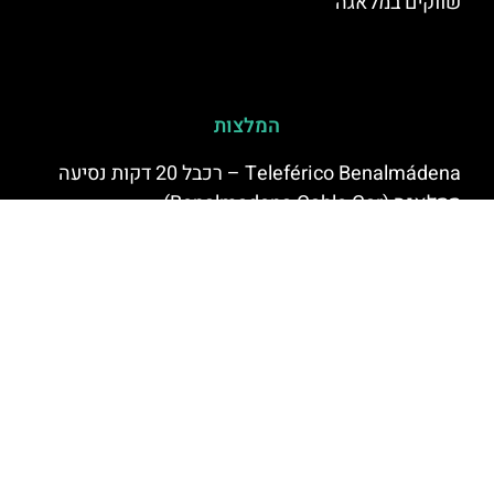
שווקים במלאגה
המלצות
Teleférico Benalmádena – רכבל 20 דקות נסיעה
ממלאגה (Benalmadena Cable Car)
SEA LIFE Benalmádena – עולם הים פארק ליד
מלאגה
שייט הפלגה בסירת קטמרן במלטה
אוסף המוזיאון הרוסי במלאגה (The Collection of the
Russian Museum)
מלונות מומלצים ב-בנאלמדנה (Benalmádena)
מופע פלמנקו במלאגה: Kelipé Flamenco Show