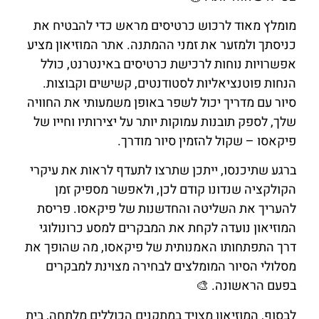
מומלץ מאוד לרכוש כרטיסים מראש כדי להבטיח את
כניסתך ולמזער את זמני ההמתנה. אתר המוזיאון מציע
אפשרויות נוחות לרכישת כרטיסים באינטרנט, כולל
הנחות פוטנציאליות לסטודנטים, קשישים וקבוצות.
סיור עם מדריך יכול לשפר באופן משמעותי את החוויה
שלך, לספק תובנות עמוקות יותר על יצירותיו וחייו של
פיקאסו – שקול להזמין סיור מודרך.
ברגע שתיכנסו, ייתכן שתרצו לתעדף לראות את עיקרי
הקולקציה שנדונו קודם לכן, ולאפשר מספיק זמן
להעריך את השליטה והחדשנות של פיקאסו. פריסת
המוזיאון נועדה לקחת את המבקרים למסע כרונולוגי
דרך התפתחותו האמנותית של פיקאסו, מה שהופך את
מסלולי הסיור המומלצים לבחירה מצוינת למבקרים
בפעם הראשונה. 🎨
לבסוף, המוזיאון מצויד במתקנים הכוללים מלתחה, בית