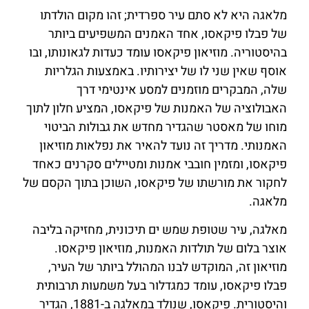
מלאגה היא לא סתם עיר ספרדית; זהו מקום הולדתו
של פבלו פיקאסו, אחד האמנים המשפיעים ביותר
בהיסטוריה. מוזיאון פיקאסו עומד כעדות לגאונותו, ובו
אוסף שאין שני לו של יצירותיו. באמצעות הגלריות
שלה, המבקרים מוזמנים למסע אינטימי דרך
האבולוציה של האמנות של פיקאסו, המציע חלון לתוך
מוחו של מאסטר שהגדיר מחדש את גבולות הביטוי
האמנותי. מדריך זה נועד להאיר את נפלאות מוזיאון
פיקאסו, ומזמין חובבי אמנות ומטיילים סקרנים כאחד
לחקור את מורשתו של פיקאסו, השוכן בתוך הקסם של
מלאגה.
מאלגה, עיר שטופת שמש ים תיכונית, מחזיקה בליבה
אוצר בלום של תולדות האמנות, מוזיאון פיקאסו.
מוזיאון זה, המוקדש לבנו המהולל ביותר של העיר,
פבלו פיקאסו, עומד כמגדלור בעל משמעות תרבותית
והיסטורית. פיקאסו, שנולד במאלגה ב-1881, הגדיר