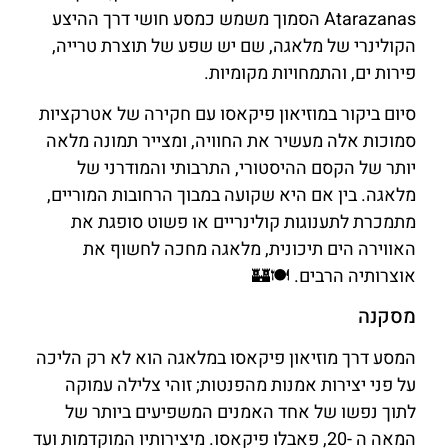
Atarazanas הסמוך משמש כמסע חושי דרך ההיצע
הקולינרי של מלאגה, שם יש שפע של תוצרת טרייה,
פירות ים, והתמחויות מקומיות.
סיום ביקור במוזיאון פיקאסו עם חקירה של אטרקציות
סמוכות אלה מעשיר את החוויה, ומצייר תמונה מלאה
יותר של הקסם ההיסטורי, התרבותי והמודרני של
מלאגה. בין אם היא שקועה במבוך הרחובות המוריים,
מתמכרת לתענוגות קולינריים או פשוט סופגת את
האווירה הים תיכונית, מלאגה מחכה לחשוף את
אוצרותיה הרבים. 🍽️🏰
מסקנה
המסע דרך מוזיאון פיקאסו במלאגה הוא לא רק הליכה
על פני יצירות אמנות מהפנטות; זוהי צלילה עמוקה
לתוך נפשו של אחד האמנים המשפיעים ביותר של
המאה ה -20, פאבלו פיקאסו. מיצירותיו המוקדמות ועד