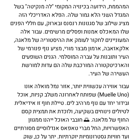
המהממת, הידועה בכינויה המקומי "לה מנקיטה" בשל
המגדל השני הלא גמור שלה. הפלא האדריכלי הזה
מציג שילוב של סגנונות רנסנס ובארוק, עם חללי הפנים
שלו המאכלס אמנות ופסלים מרשימים. עבור אלה
המעוניינים לחקור לעומק את ההיסטוריה של מלאגה,
אלקאזאבה, ארמון מבצר מורי, מציע נוף פנורמי של
העיר ותובנות על עברה המוסלמי. הגנים השופעים
והארכיטקטורה המורכבת שלה הם עדות למורשת
העשירה של העיר.
עבור אווירה עכשווית יותר, אזור נמל מואלה אונו
(Muelle Uno) שפותח לאחרונה משלב קניות, אוכל
ובידור יחד עם נוף מרהיב לים. טיילת חוף זו אידיאלית
לטיולים נינוחים בשקיעה, ולוכדת את תמצית קסם
החוף של מלאגה. 🌅 חובבי האוכל ייהנו ממגוון
האפשרויות, החל מברי טאפאס אנדלוסיים מסורתיים
ועד חוויות גסטרונומיות יוקרתיות. יתר על כן, שוק