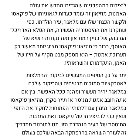
ליצירות המהפכניות שהגדירו מחדש את עולם
האמנות, מוזיאון זה עומד כעדות לגאוניותו של פיקאסו
ולקשר הנצחי שלו עם מלאגה, עיר הולדתו. כפי
שחקרנו את ההיסטוריה העשירה, את הפלא האדריכלי
המובהק של בניין המוזיאון ואת נקודות השיא של
האוסף, ברור כי מוזיאון פיקאסו מציע יותר מאשר רק
תערוכת אמנות – הוא מספק מבט מקיף על חייו של
האמן, התקדמותו והשראותיו.
יתר על כן, הטיפים המעשיים לביקור וההמלצות
לאטרקציות סמוכות מבטיחים שהביקור שלכם
במלאגה יהיה מעשיר ומהנה ככל האפשר. בין אם
אתה חובב אמנות מנוסה או תייר סקרן, מוזיאון פיקאסו
במלאגה מזמין עם דלתותיו הפתוחות לחקור את היופי
שאין שני לו ביצירתו של פיקאסו ואת התרבות
התוססת של העיר הנהדרת הזו. תנו לתובנות ממדריך
זה לעורר השראה בהרפתקה הבאה שלכם בעולם