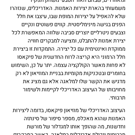
ומאווררים, שבהם האור הטבעי משחק תפקיד
משמעותי בהארת יצירות האמנות. האדריכלים, שנזהרו
שלא להאפיל על יצירות המופת שבו, עיצבו את חלל
הפנים בגישה מינימליסטית. קווים פשוטים ונקיים
וצבעים ניטרליים יוצרים סביבה שלווה המאפשרת לכל
יצירת אמנות להתבלט, ומציעה למבקרים חוויה
ממוקדת ואינטימית עם כל יצירה. התמקדות זו ביצירת
חלל הרמוני היא קריצה לרוח החדשנית של פיקאסו
לא פחות מאשר הקולקציה עצמה. יתר על כן, השימוש
בחומרים ובטכניקות מקומיות בבניית המוזיאון לא רק
מדגיש את הקשר שלו למלאגה אלא גם מציג את
מחויבותו של העיצוב האדריכלי לקיימות ולשימור
תרבותי.
העיצוב האדריכלי של מוזיאון פיקאסו, בדומה ליצירות
האמנות שהוא מאכלס, מספר סיפור של סינתזה
וחדשנות, מה שהופך אותו למגדלור של מורשת
תרבותית ויכולת אדריכלית במלאגה. כאשר המבקרים