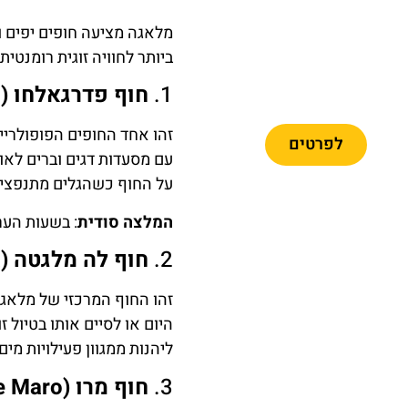
מלאגה מציעה חופים יפים ו
ביותר לחוויה זוגית רומנטית.
קתדרלת
1.
חוף פדרגאלחו (Playa de Pedregalejo)
מלאגה
זהו אחד החופים הפופולריי
לפרטים
עם מסעדות דגים וברים לאו
על החוף כשהגלים מתנפצים
המלצה סודית
: בשעות הערב
2.
חוף לה מלגטה (Playa de la Malagueta)
מומלץ
זהו החוף המרכזי של מלאגה,
היום או לסיים אותו בטיול 
כרטיסי
ליהנות ממגוון פעילויות מ
כניסה
למוזיאון
3.
חוף מרו (Playa de Maro)
פיקאסו