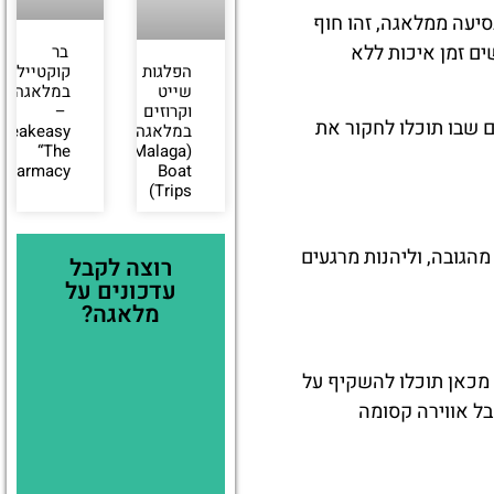
נטי יותר, חוף מרו הוא הבחירה המושלמת. ממוקם כ-40 דקות נסיעה ממלאגה, זהו חוף
ים זמן איכות ללא
בר
קוקטיילים
הפלגות
במלאגה
שייט
–
וקרוזים
ם שבו תוכלו לחקור את
Speakeasy
במלאגה
“The
(Malaga
Pharmacy”
Boat
Trips)
הגובה, וליהנות מרגעים
רוצה לקבל
עדכונים על
מלאגה?
 מכאן תוכלו להשקיף על
בל אווירה קסומה