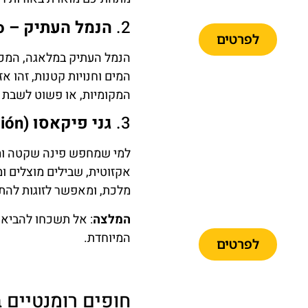
במלאגה
2.
הנמל העתיק – Muelle Uno
לפרטים
הנמל העתיק במלאגה, המכ
המים וחנויות קטנות, זהו א
המקומיות, או פשוט לשבת מו
3.
גני פיקאסו (Jardín Botánico Histórico La Concepción)
טיול
ממלאגה
למי שמחפש פינה שקטה ומל
לקמיניטו דל
אקזוטית, שבילים מוצלים ומ
ריי כולל
מלכת, ומאפשר לזוגות להתח
הסעה
והדרכה
המלצה
: אל תשכחו להביא מ
המיוחדת.
לפרטים
חופים רומנטיים 