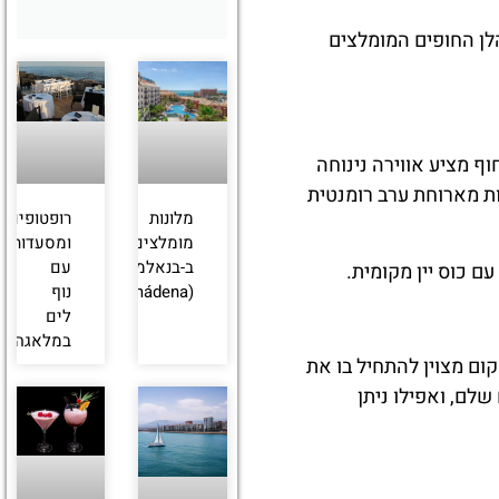
הלן החופים המומלצים
ף מציע אווירה נינוחה
ות מארוחת ערב רומנטית
מלונות
רופטופים
מומלצים
ומסעדות
ב-בנאלמדנה
עם
ם כוס יין מקומית.
(Benalmádena)
נוף
לים
במלאגה
ום מצוין להתחיל בו את
שלם, ואפילו ניתן