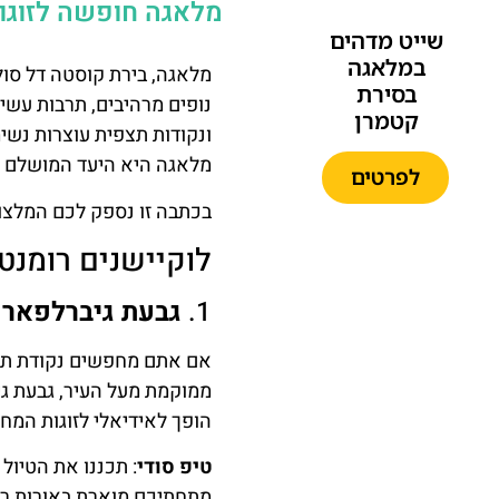
מלאגה חופשה לזוגות
שייט מדהים
במלאגה
מלאגה, בירת קוסטה דל סו
בסירת
נופים מרהיבים, תרבות עשיר
קטמרן
ונקודות תצפית עוצרות נשי
מלאגה היא היעד המושלם ע
לפרטים
בכתבה זו נספק לכם המלצות
לוקיישנים רומנט
1.
גבעת גיברלפארו (ibralfaro
מופע
אם אתם מחפשים נקודת תצפ
הפלמנקו
ממוקמת מעל העיר, גבעת גי
המפורסם
הופך לאידיאלי לזוגות המח
בתיאטרון
הפלמנקו
טיפ סודי
: תכננו את הטיו
הרשמי
מתחתיכם מוארת באורות ראש