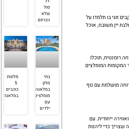
דל
סול
שלא
ים זוגי בו תלמדו על
הכרתם
לבת יין משובח, אוכל
ה רומנטית, תוכלו
ד המקומות המומלצים
בתי
מלונות
מלון
5
רוחה מושלמת עם נוף
במלאגה
כוכבים
מומלצים
במלאגה
עם
ילדים
ווירה ייחודית. עם
ה שצריך כדי ליהנות