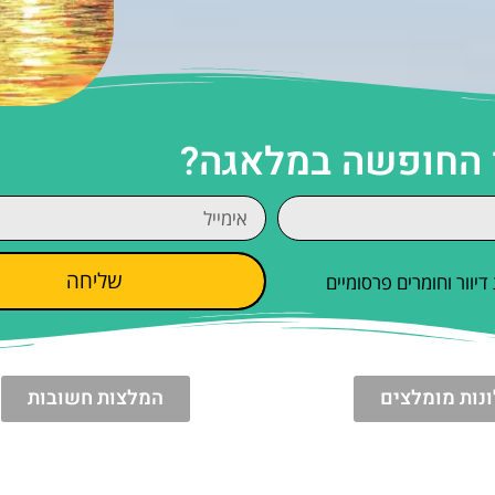
ן החופשה במלאגה?
שליחה
וור וחומרים פרסומיים
נות מומלצים
המלצות חשובות