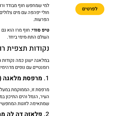
לפרטים
חולי יפהפה עם מים צלולים
הפרעות.
טיפ סודי
: חוף מרו הוא גם
העולם התת-מימי ביחד.
נקודות תצפית רו
במלאגה ישנן כמה נקודות ת
רומנטיים עם נופים מדהימים
1.
מרפסת מלאגה (Mirador de Málaga)
מרפסת זו, הממוקמת במעלה 
העיר, הנמל והים התיכון ב
שמתאימה לזוגות המחפשים 
2.
פלאזה דה לה מרינה ( la Marina