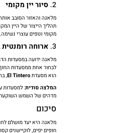
2.
סיור יין מקומי
מלאגה והאזור הסובב אותה מ
תהליך הייצור של היין המקו
מקומי ונופים עוצרי נשימה.
3.
ארוחה רומנטית 
מלאגה ידועה במסעדות הדג
לבחור אחת ממסעדות החוף ה
הוא מסעדת
El Tintero
, בה
המלצה סודית
: למסעדות ע
מדהים של השמש השוקעת ע
סיכום
מלאגה היא יעד מושלם לחופ
חופים יפים, לוקיישנים קסו