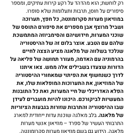
רק לוחשת; הוא מהדהד על רקע קירות עתיקים, ומספר
סיפורים על חוסן, תרבות ותעלומות שלא סופרו.
במוזיאון מערות סקרומונטה, כל חפץ, תערוכה
ושביל מרוצף אבן מספרים את סיפורם התוסס של
שוכני המערות, חידושיהם והסימביוזה המתמשכת
שלהם עם הטבע. אוצר בלום זה של ההיסטוריה
שנלכד בשלווה של מלאגה מציע הצצה לחיים
בהרמוניה עם האדמה, מעורר תחושה של פליאה על
הדורות שצעדו בשבילים אלה ממש. צאו איתנו
לדרך כשנחשוף את הפיתוי שמאחורי ההיסטוריה
של המוזיאון, את התערוכות המופלאות שלו, את
הפלא האדריכלי של חיי המערות, ואת כל התובנות
המעשיות לביקורכם. היכונו להיות מועברים לעידן
שבו ההיסטוריה והתרבות שזורות בגבעות הציוריות
של מלאגה.
בלב מאלגה שוכנת עדות ייחודית למארג
התרבותי העשיר של ספרד – מוזיאון אנשי מערות
מלאגה, הידוע גם בשם מוזיאון מערות סקרומונטה.