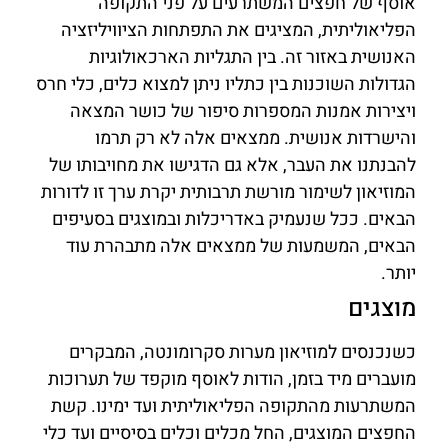
אוסף של חפצים המשתרעים על פני התקופה
הפליאוליתית, המציגים את התפתחות הציוויליזציה
האנושית באזור זה. בין התגליות הארכאולוגיות
הגדולות השוכנות בין כתליו ניתן למצוא כלים, כלי חרס
ויצירות אמנות המספרות סיפור של כושר המצאה
והישרדות אנושית. ממצאים אלה לא רק תרמו
להבנתנו את העבר, אלא גם הדגישו את מחויבותו של
המוזיאון לשימור מורשת תרבותית יקרת ערך זו לדורות
הבאים. ככל שנעמיק באדריכלות ובמוצגים בסעיפים
הבאים, המשמעות של ממצאים אלה מתבהרת עוד
יותר.
מוצגים
כשנכנסים למוזיאון מערות סקרומונטה, המבקרים
מועברים מיד בזמן, הודות לאוסף מוקפד של תערוכות
המשתרעות מהתקופה הפליאוליתית ועד ימינו. קשת
החפצים המוצגים, החל מכלים וכלים בסיסיים ועד כלי