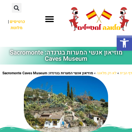
כרטיסים
|
מלונות
חשוב לדעת
אתרי תיירות
לא רק מלאגה
פתח סרגל נגישות
מוזיאון אנשי המערות בגרנדה: Sacromonte
Caves Museum
דף הבית
»
לא רק מלאגה
»
מוזיאון אנשי המערות בגרנדה: Sacromonte Caves Museum