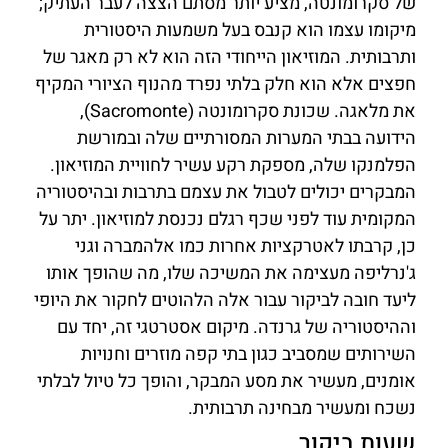
של סקרומונטה, מציע יותר מסתם הצצה לעבר העתיק;
מיקומו עצמו הוא קנבס בעל משמעות היסטורית
ותרבותית. המוזיאון הייחודי הזה הוא לא רק מאגר של
חפצים אלא הוא חלק בלתי נפרד מהנוף הציורי המקיף
את מלאגה. שכונת סקרומונטה (Sacromonte),
הידועה בבתי המערות המסורתיים שלה ובמורשת
הפלמנקו שלה, מספקת רקע עשיר לחוויית המוזיאון.
המבקרים יכולים לטבול את עצמם בתרבות ובהיסטוריה
המקומית עוד לפני שכף רגלם נכנסת למוזיאון. יתר על
כן, קרבתו לאטרקציות אחרות כמו אלהמברה וגני
ג'נרליפה מעצימה את המשיכה שלו, מה שהופך אותו
ליעד חובה לביקור עבור אלה הלהוטים לחקור את היופי
וההיסטוריה של גרנדה. מיקום אסטרטגי זה, יחד עם
השירותים שמסביב כגון בתי קפה מוזרים וחנויות
אומנים, מעשיר את מסע המבקר, והופך כל טיול לבלתי
נשכח ומעשיר מבחינה תרבותית.
שעות ביקור