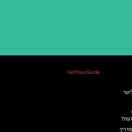
Powered by
GetYourGuide
ישי
דעת?
אלהמברה (Alhambra) מדריך