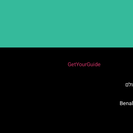
Powered by
GetYourGuide
SEA L – עולם
 Benalmádena