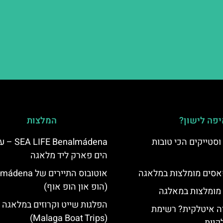
פה לישון?
המלצות
סטייקים הכי טובות
IFE Benalmádena
הים פארק ליד מלאגה
סים מומלצות במלאגה
אוטובוס התיירים של
(הופ און הופ אוף)
 מומלצות במאלגה
הפלגות שייט וקרוזים במלאגה
 איטלקית? רשימת
(Malaga Boat Trips)
קיות