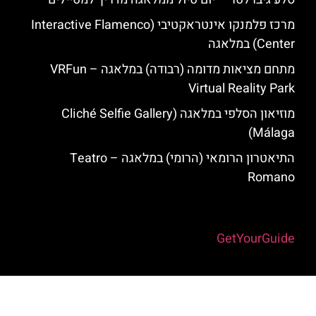
מרכז פלמנקו אינטראקטיבי (Interactive Flamenco
Center) במלאגה
מתחם מציאות מדומה (רבודה) במלאגה – VRFun
Virtual Reality Park
מוזיאון הסלפי במלאגה (Cliché Selfie Gallery
Málaga)
התיאטרון הרומאי (הרומי) במלאגה – ‪Teatro
Romano‬
Powered by
GetYourGuide
האתר הינו אתר המלצות מטיילים למלאגה והסביבה © כל הזכויות שמורות
לסוכנות TRAVELERS.CO.IL