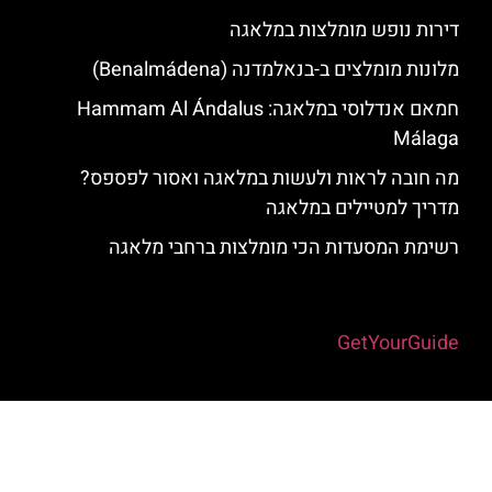
דירות נופש מומלצות במלאגה
מלונות מומלצים ב-בנאלמדנה (Benalmádena)
חמאם אנדלוסי במלאגה: Hammam Al Ándalus
Málaga
מה חובה לראות ולעשות במלאגה ואסור לפספס?
מדריך למטיילים במלאגה
רשימת המסעדות הכי מומלצות ברחבי מלאגה
Powered by
GetYourGuide
האתר הינו אתר המלצות מטיילים למלאגה והסביבה © כל הזכויות שמורות
לסוכנות TRAVELERS.CO.IL