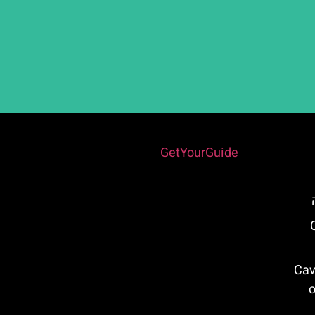
Powered by
GetYourGuide
Cli
בתוך מערה ב-Caves
o