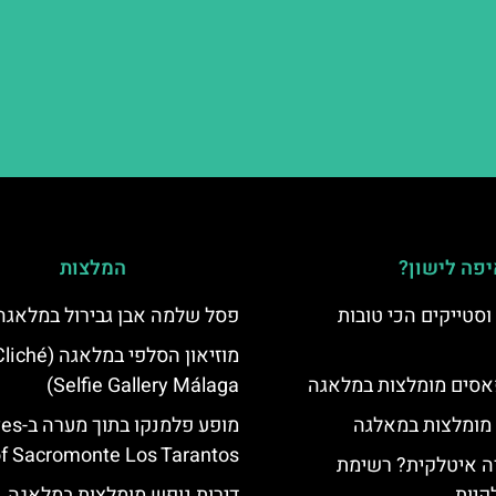
פה לישון?
המלצות
סטייקים הכי טובות
פסל שלמה אבן גבירול במלאגה
מוזיאון הסלפי במלאגה (ché
סים מומלצות במלאגה
Selfie Gallery Málaga)
 מומלצות במאלגה
מופע פלמנקו 
f Sacromonte Los Tarantos
 איטלקית? רשימת
קיות
דירות נופש מומלצות במלאגה