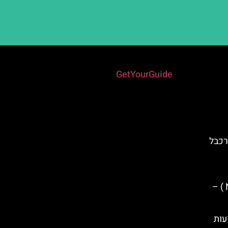
Powered by
GetYourGuide
Teleférico  – רכבל
ארמון נסריד ( Nasrid Palaces ) –
הופעות