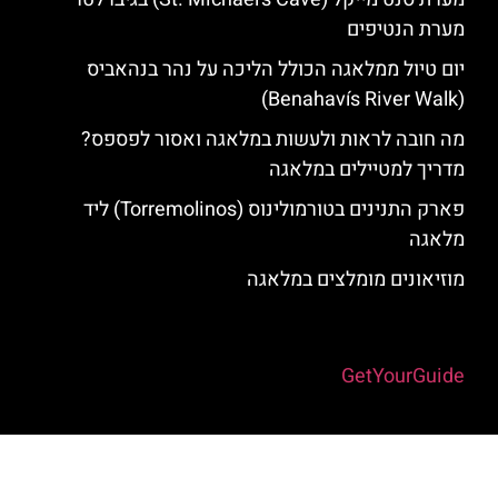
מערת הנטיפים
יום טיול ממלאגה הכולל הליכה על נהר בנהאביס
(Benahavís River Walk)
מה חובה לראות ולעשות במלאגה ואסור לפספס?
מדריך למטיילים במלאגה
פארק התנינים בטורמולינוס (Torremolinos) ליד
מלאגה
מוזיאונים מומלצים במלאגה
Powered by
GetYourGuide
האתר הינו אתר המלצות מטיילים למלאגה והסביבה © כל הזכויות שמורות
לסוכנות TRAVELERS.CO.IL