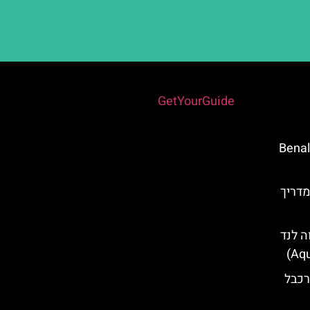
Powered by
GetYourGuide
 Benalmádena
אלהמברה (Alhambra) מדריך
 לנד
Teleférico  – רכבל