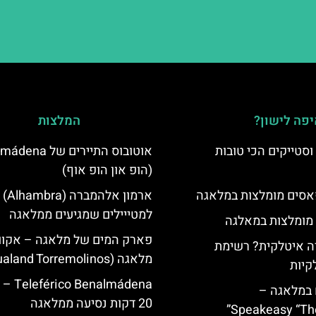
פה לישון?
המלצות
סטייקים הכי טובות
אוטובוס התיירים של
(הופ און הופ אוף)
סים מומלצות במלאגה
ארמון 
למטייילים שמגיעים ממלאגה
 מומלצות במאלגה
פארק המים של מלאגה – אקווה
 איטלקית? רשימת
מלאגה (Aqualand Torremolinos)
קיות
Benalmádena
 במלאגה –
20 דקות נסיעה ממלאגה
Speakeasy “Th