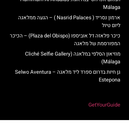
Málaga
ארמון נסריד ( Nasrid Palaces ) – הגעה ממלאגה
ליום טיול
כיכר פלאזה דל אוביספו (Plaza del Obispo) – הכיכר
המפורסמת של מלאגה
מוזיאון הסלפי במלאגה (Cliché Selfie Gallery
Málaga)
גן חיות בדרום ספרד ליד מלאגה – Selwo Aventura
Estepona
Powered by
GetYourGuide
האתר הינו אתר המלצות מטיילים למלאגה והסביבה © כל הזכויות שמורות