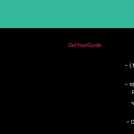
Powered by
GetYourGuide
ארמון נסריד ( Nasrid Palaces ) –
ו –
י
מתחם המערות Caves of Nerja –