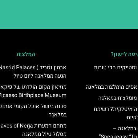
פה לישון?
המלצות
סטייקים הכי טובות
הגעה ממלאגה ליום טיול
סים מומלצות במלאגה
מוזיאון מקום הולדתו של פיקאס
Picasso Birthplace Museum
 מומלצות במאלגה
סדנת בישול אוכל מקומי אותנט
 איטלקית? רשימת
במלאגה
קיות
 במלאגה –
מסלול טיול ממלאגה
Speakeasy “Th