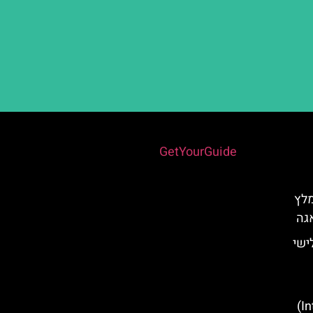
Powered by
GetYourGuide
מלץ
גה
ישי
(Interactive Flamenco Center)