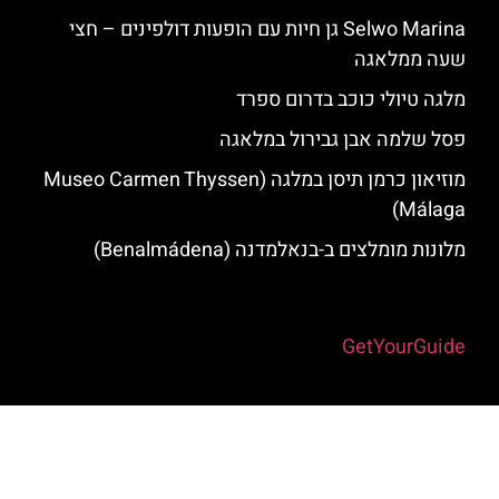
Selwo Marina גן חיות עם הופעות דולפינים – חצי
שעה ממלאגה
מלגה טיולי כוכב בדרום ספרד
פסל שלמה אבן גבירול במלאגה
מוזיאון כרמן תיסן במלגה (Museo Carmen Thyssen
Málaga)
מלונות מומלצים ב-בנאלמדנה (Benalmádena)
Powered by
GetYourGuide
האתר הינו אתר המלצות מטיילים למלאגה והסביבה © כל הזכויות שמורות
לסוכנות TRAVELERS.CO.IL