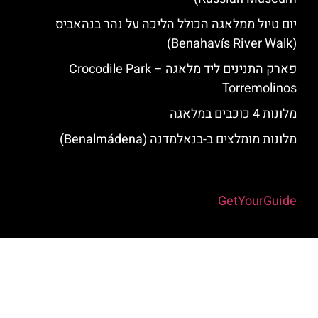
יום טיול ממלאגה הכולל הליכה על נהר בנהאביס
(Benahavís River Walk)
פארק התנינים ליד מלאגה – Crocodile Park
Torremolinos
מלונות 4 כוכבים במלאגה
מלונות מומלצים ב-בנאלמדנה (Benalmádena)
Powered by
GetYourGuide
האתר הינו אתר המלצות מטיילים למלאגה והסביבה © כל הזכויות שמורות
לסוכנות TRAVELERS.CO.IL
מדיניות פרטיות