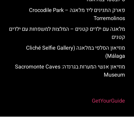
פארק התנינים ליד מלאגה – Crocodile Park
Torremolinos
מלאגה עם ילדים קטנים – המלצות למשפחות עם ילדים
קטנים
מוזיאון הסלפי במלאגה (Cliché Selfie Gallery
Málaga)
מוזיאון אנשי המערות בגרנדה: Sacromonte Caves
Museum
Powered by
GetYourGuide
האתר הינו אתר המלצות מטיילים למלאגה והסביבה © כל הזכויות שמורות
לסוכנות TRAVELERS.CO.IL