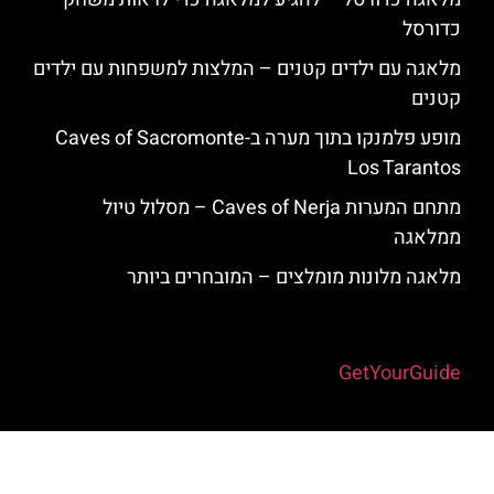
כדורסל
מלאגה עם ילדים קטנים – המלצות למשפחות עם ילדים
קטנים
מופע פלמנקו בתוך מערה ב-Caves of Sacromonte
Los Tarantos
מתחם המערות Caves of Nerja – מסלול טיול
ממלאגה
מלאגה מלונות מומלצים – המובחרים ביותר
Powered by
GetYourGuide
האתר הינו אתר המלצות מטיילים למלאגה והסביבה © כל הזכויות שמורות
לסוכנות TRAVELERS.CO.IL