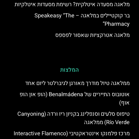
מלאגה מסעדה איטלקית? רשימת מסעדות איטלקיות
בר קוקטיילים במלאגה – Speakeasy “The
Pharmacy”
מלאגה אטרקציות שאסור לפספס
המלצות
ממלאגה טיול מודרך מאורגן לגיברלטר ליום אחד
אוטובוס התיירים של Benalmádena (הופ און הופ
אוף)
טיפוס סלעים וסנפלינג בקניון ריו ורדה (Canyoning
Río Verde) ממלאגה
מרכז פלמנקו אינטראקטיבי (Interactive Flamenco