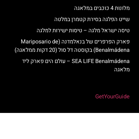
מלונות 4 כוכבים במלאגה
שייט הפלגה בסירת קטמרן במלטה
טיסה ישראל מלגה – טיסות ישירות למלגה
פארק הפרפרים של בנאלמדנה (Mariposario de
Benalmádena) בקוסטה דל סול (20 דקות ממלאגה)
SEA LIFE Benalmádena – עולם הים פארק ליד
מלאגה
Powered by
GetYourGuide
האתר הינו אתר המלצות מטיילים למלאגה והסביבה © כל הזכויות שמורות
לסוכנות TRAVELERS.CO.IL