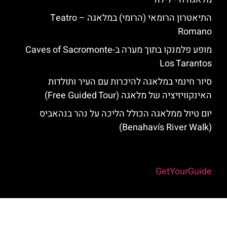
התיאטרון הרומאי (הרומי) במלאגה – ‪Teatro
Romano‬
מופע פלמנקו בתוך מערה ב-Caves of Sacromonte
Los Tarantos
סיור חינמי במלאגה להיכרות עם העיר ותולדות
האינקוויזיציה של מלאגה (Free Guided Tour)
יום טיול ממלאגה הכולל הליכה על נהר בנהאביס
(Benahavís River Walk)
Powered by
GetYourGuide
האתר הינו אתר המלצות מטיילים למלאגה והסביבה © כל הזכויות שמורות
לסוכנות TRAVELERS.CO.IL