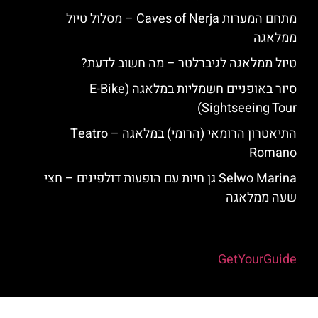
מתחם המערות Caves of Nerja – מסלול טיול
ממלאגה
טיול ממלאגה לגיברלטר – מה חשוב לדעת?
סיור באופניים חשמליות במלאגה (E-Bike
Sightseeing Tour)
התיאטרון הרומאי (הרומי) במלאגה – ‪Teatro
Romano‬
Selwo Marina גן חיות עם הופעות דולפינים – חצי
שעה ממלאגה
Powered by
GetYourGuide
האתר הינו אתר המלצות מטיילים למלאגה והסביבה © כל הזכויות שמורות