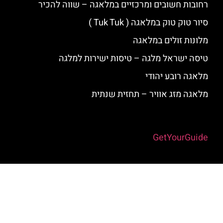
רחובות חשובים ומרכזיים במלאגה – שווה להכיר
סיור טוק טוק במלאגה ( Tuk Tuk )
מלונות זולים במלאגה
טיסה ישראל מלגה – טיסות ישירות למלגה
מלאגה רובע יהודי
מלאגה מזג אוויר – תחזית שנתית
Powered by
GetYourGuide
האתר הינו אתר המלצות מטיילים למלאגה והסביבה © כל הזכויות שמורות
לסוכנות TRAVELERS.CO.IL
מדיניות פרטיות