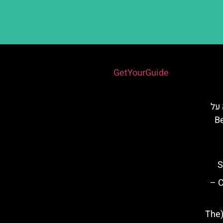
Powered by
GetYourGuide
 על
Ben
S
מתחם המערות Caves of Nerja –
אוסף המוזיאון הרוסי במלאגה (The