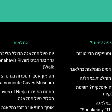
פה לישון?
המלצות
סטייקים הכי טובות
יום טיול ממלאגה הכולל הליכה
נהר בנהאביס (ahavís River
Walk)
סים מומלצות במלאגה
מוזיאון אנשי המערות בגרנדה:
 מומלצות במאלגה
acromonte Caves Museum
 איטלקית? רשימת
קיות
מסלול טיול ממלאגה
 במלאגה –
Speakeasy “Th