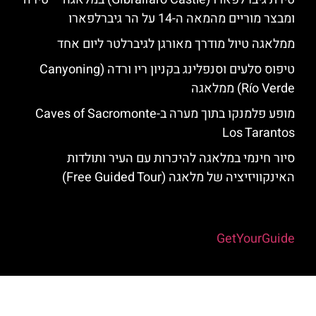
ומבצר מוריים מהמאה ה-14 על הר גיברלפארו
ממלאגה טיול מודרך מאורגן לגיברלטר ליום אחד
טיפוס סלעים וסנפלינג בקניון ריו ורדה (Canyoning
Río Verde) ממלאגה
מופע פלמנקו בתוך מערה ב-Caves of Sacromonte
Los Tarantos
סיור חינמי במלאגה להיכרות עם העיר ותולדות
האינקוויזיציה של מלאגה (Free Guided Tour)
Powered by
GetYourGuide
האתר הינו אתר המלצות מטיילים למלאגה והסביבה © כל הזכויות שמורות
לסוכנות TRAVELERS.CO.IL