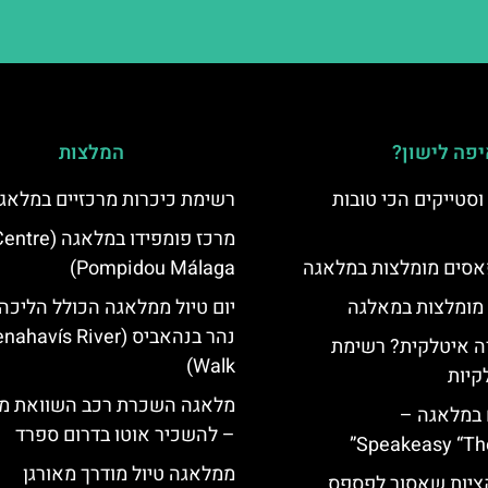
פה לישון?
המלצות
סטייקים הכי טובות
רשימת כיכרות מרכזיים במלאג
מרכז פומפידו במלאגה (re
סים מומלצות במלאגה
Pompidou Málaga)
 מומלצות במאלגה
יום טיול ממלאגה הכולל הליכה
נהר בנהאביס (ahavís River
 איטלקית? רשימת
Walk)
קיות
מלאגה השכרת רכב השוואת מח
 במלאגה –
– להשכיר אוטו בדרום ספרד
Speakeasy “Th
ממלאגה טיול מודרך מאורגן
יות שאסור לפספס