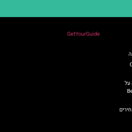
Powered by
GetYourGuide
ה
Cent
 על
Ben
ירים