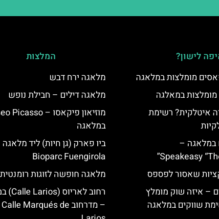
פה לישון?
המלצות
סים מומלצות במלאגה
מלאגה ירח דבש
 מומלצות במאלגה
מלאגה דילים – חבילת נופש
 איטלקית? רשימת
מוזיאון פיקאסו – casso
קיות
במלאגה
 במלאגה –
ביו פארק (גן חיות) ליד מלאגה 
Bioparc Fuengirola
Speakeasy “Th
יות שאסור לפספס
מלאגה חופשה לזוגות רומנטית
 – איזה שוק מומלץ
רחוב לאריוס
מת שווקים במלאגה
– מדרחוב Calle Marqués de
Larios