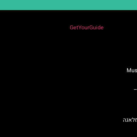
Powered by
GetYourGuide
Museo Pi
–
 (Calle Larios) במלאגה