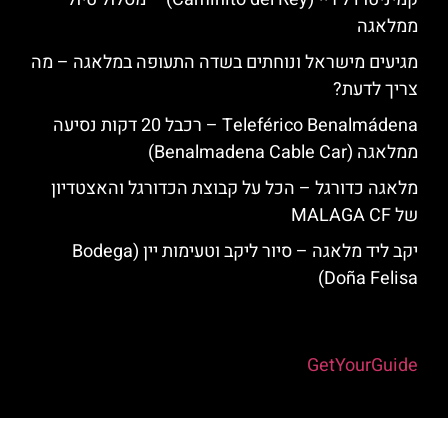
ממלאגה
מגיעים מישראל ונוחתים בשדה התעופה במלאגה – מה
צריך לדעת?
Teleférico Benalmádena – רכבל 20 דקות נסיעה
ממלאגה (Benalmadena Cable Car)
מלאגה כדורגל – הכל על קבוצת הכדורגל והאצטדיון
של MALAGA CF
יקב ליד מלאגה – סיור ליקב וטעימות יין (Bodega
Doña Felisa)
Powered by
GetYourGuide
האתר הינו אתר המלצות מטיילים למלאגה והסביבה © כל הזכויות שמורות