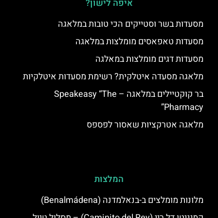
איפה לישון?
מסעדות בשר וסטייקים הכי טובות במלאגה
מסעדות טאפאסים מומלצות במלאגה
מסעדות דגים מומלצות במאלגה
מלאגה מסעדה איטלקית? רשימת מסעדות איטלקיות
בר קוקטיילים במלאגה – Speakeasy “The
Pharmacy”
מלאגה אטרקציות שאסור לפספס
המלצות
מלונות מומלצים ב-בנאלמדנה (Benalmádena)
קמיניטו דל ריי (Caminito del Rey) – מסלול טיול