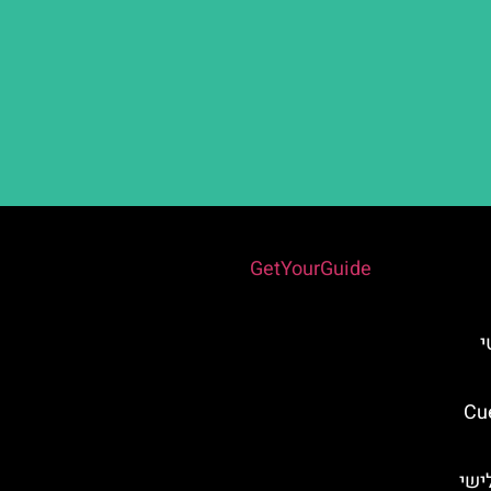
Powered by
GetYourGuide
י
 מלאגה (Cueva
ישי