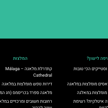
פה לישון?
המלצות
סטייקים הכי טובות
קתדרלת מלאגה – Málaga
Cathedral
סים מומלצות במלאגה
דירות נופש מומלצות במלאגה
 מומלצות במאלגה
מלאגה ספרד בכריסמס (חג המו
 איטלקית? רשימת
רחובות חשובים ומרכזיים במלא
קיות
שווה להכיר