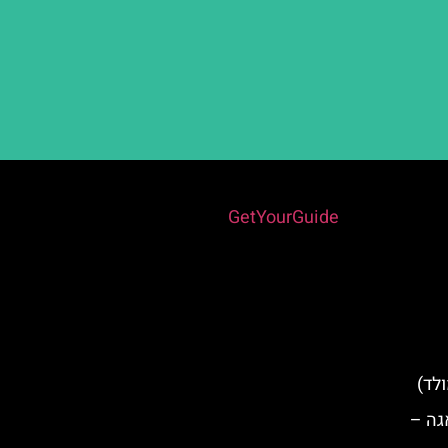
Powered by
GetYourGuide
לד)
גה –