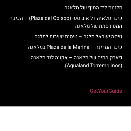
מלונות ליד החוף של מלאגה
כיכר פלאזה דל אוביספו (Plaza del Obispo) – הכיכר
המפורסמת של מלאגה
טיסה ישראל מלגה – טיסות ישירות למלגה
כיכר המרינה – Plaza de la Marina במלאגה
פארק המים של מלאגה – אקווה לנד מלאגה
(Aqualand Torremolinos)
Powered by
GetYourGuide
האתר הינו אתר המלצות מטיילים למלאגה והסביבה © כל הזכויות שמורות
לסוכנות TRAVELERS.CO.IL