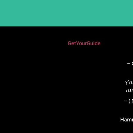
Powered by
GetYourGuide
 –
מלץ
גה
ארמון נסריד ( Nasrid Palaces ) –
במלאגה: Hammam