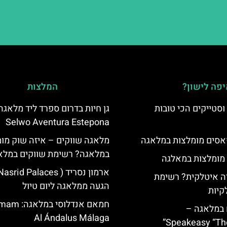
פה לישון?
המלצות
סטייקים הכי טובות
גן חיות בדרום ספרד ליד מלאגה
Selwo Aventura Estepona
סים מומלצות במלאגה
מלאגה שווקים – איזה שוק מו
במלאגה? רשימת שווקים במלא
 מומלצות במאלגה
 איטלקית? רשימת
הגעה ממלאגה ליום טיול
קיות
חמאם אנדלוסי 
 במלאגה –
Al Ándalus Málaga
Speakeasy “Th