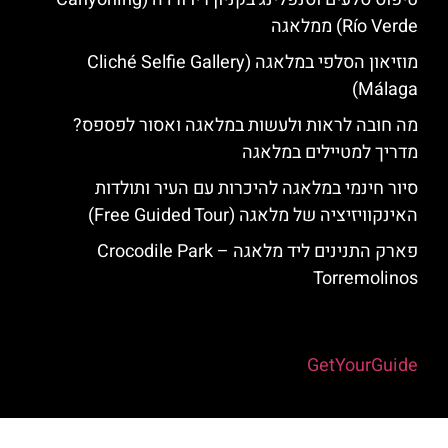
Río Verde) ממלאגה
מוזיאון הסלפי במלאגה (Cliché Selfie Gallery
Málaga)
מה חובה לראות ולעשות במלאגה ואסור לפספס?
מדריך למטיילים במלאגה
סיור חינמי במלאגה להיכרות עם העיר ותולדות
האינקוויזיציה של מלאגה (Free Guided Tour)
פארק התנינים ליד מלאגה – Crocodile Park
Torremolinos
Powered by
GetYourGuide
האתר הינו אתר המלצות מטיילים למלאגה והסביבה © כל הזכויות שמורות