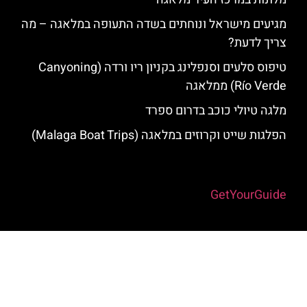
מגיעים מישראל ונוחתים בשדה התעופה במלאגה – מה
צריך לדעת?
טיפוס סלעים וסנפלינג בקניון ריו ורדה (Canyoning
Río Verde) ממלאגה
מלגה טיולי כוכב בדרום ספרד
הפלגות שייט וקרוזים במלאגה (Malaga Boat Trips)
Powered by
GetYourGuide
האתר הינו אתר המלצות מטיילים למלאגה והסביבה © כל הזכויות שמורות
לסוכנות TRAVELERS.CO.IL
מדיניות פרטיות