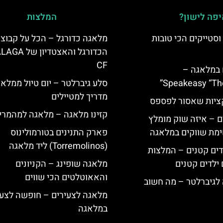
פה לישון?
המלצות
סטייקים הכי טובות
מלאגה כדורגל – הכל על קבוצ
הכדורגל והאצטדיון 
CF
 במלאגה –
Speakeasy “Th
סלע גיברלטר – יום טיול ממלא
מדריך למטיילים
יות שאסור לפספס
קזינו מלאגה – מלאגה למהמרי
 – איזה שוק מומלץ
מת שווקים במלאגה
פארק התנינים בטורמולינוס
(Torremolinos) ליד מלאגה
ים קטנים – המלצות
ילדים קטנים
מלאגה שופינג – הקניונים
והאאוטלטים הכי שווים
לגיברלטר – מה חשוב
מלאגה לצעירים – חופשה לצעי
במלאגה