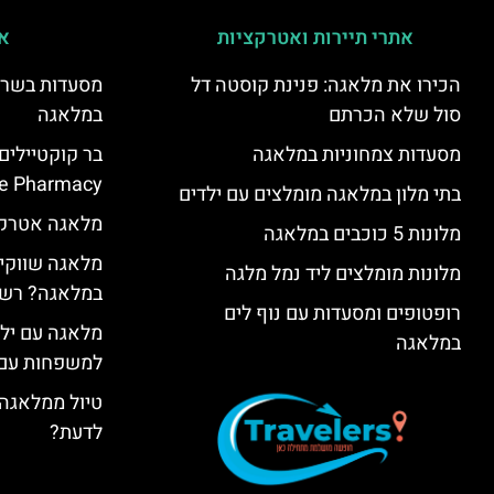
אתרי תיירות ואטרקציות
אי
הכירו את מלאגה: פנינת קוסטה דל
מסעדות בשר ו
סול שלא הכרתם
במלאגה
מסעדות צמחוניות במלאגה
בר קוקטיילים
e Pharmacy”
בתי מלון במלאגה מומלצים עם ילדים
מלאגה אטרקצ
מלונות 5 כוכבים במלאגה
מלאגה שווקים
מלונות מומלצים ליד נמל מלגה
במלאגה? רשי
רופטופים ומסעדות עם נוף לים
מלאגה עם ילד
במלאגה
למשפחות עם 
טיול ממלאגה 
לדעת?