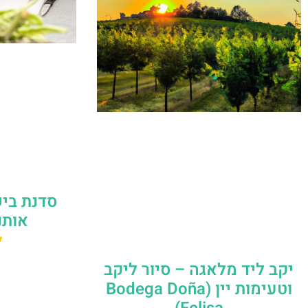
סדנת ביש
אותנ
ל
יקב ליד מלאגה – סיור ליקב
וטעימות יין (Bodega Doña