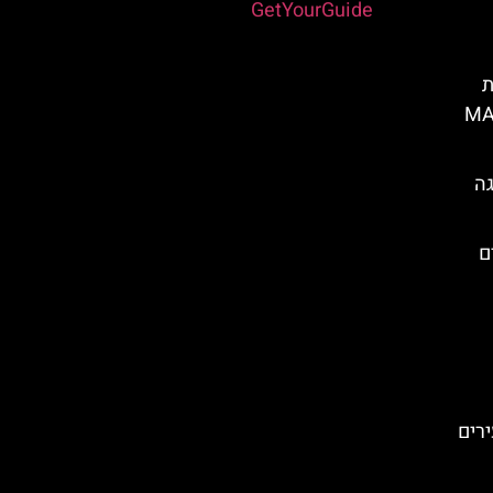
Powered by
GetYourGuide
ת
של MALAGA
גה
ם
רים