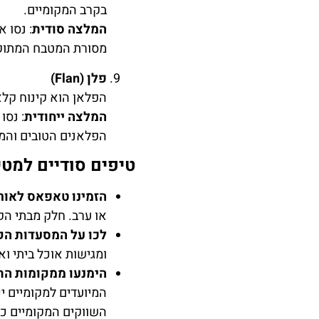
בקרב המקומיים.
המלצה סודית
: נסו 
מסורת המטבח המתוק 
פלן (Flan)
הפלאן הוא קינוח קלאס
המלצה ייחודית
: נסו
הפלאנים הטובים והמפ
טיפים סודיים למטי
הזמינו טאפאס לאורך
או ערב. חלק מבתי הק
לכו על המסעדות הק
ומגישות אוכל ביתי וא
הימנעו ממקומות התי
המיועדים למקומיים יכ
השווקים המקומיים כ