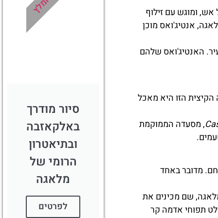
מומלץ
מומלץ?
 אש, ומוגש עם זילוף
אגה, אנטיג'ואס מוכן
לחצו
פה!
עיר. האנטיג'ואס שלהם
 הקיצית הזו היא מאכל
סיור מודרך
Cas
, מסעדה הממוקמת
באלקאזבה
עמים.
ובתיאטרון
הרומי של
חם. מדובר באחד
מלאגה
אגה, שם מכינים את
לפרטים
לט תפוחי אדמה קר