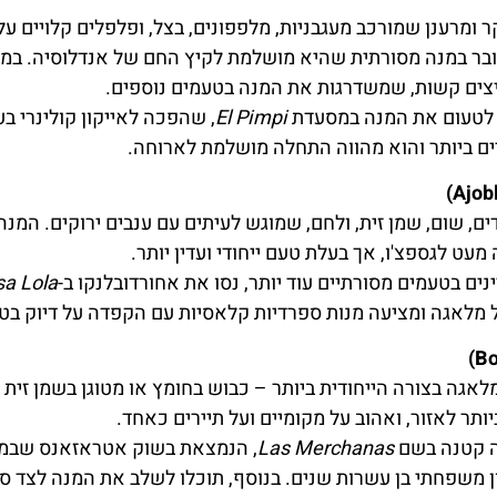
 ומרענן שמורכב מעגבניות, מלפפונים, בצל, ופלפלים קלויים על
מדובר במנה מסורתית שהיא מושלמת לקיץ החם של אנדלוסיה. במל
יצים קשות, שמשדרגות את המנה בטעמים נוספים.
 לטעום את המנה במסעדת
El Pimpi
, שהפכה לאייקון קולינרי ב
ם ביותר והוא מהווה התחלה מושלמת לארוחה.
ם, שום, שמן זית, ולחם, שמוגש לעיתים עם ענבים ירוקים. המנה
עט לגספצ'ו, אך בעלת טעם ייחודי ועדין יותר.
ינים בטעמים מסורתיים עוד יותר, נסו את אחורדובלנקו ב-
a Lola
 מלאגה ומציעה מנות ספרדיות קלאסיות עם הקפדה על דיוק בט
לאגה בצורה הייחודית ביותר – כבוש בחומץ או מטוגן בשמן זית 
ותר לאזור, ואהוב על מקומיים ועל תיירים כאחד.
ה קטנה בשם
Las Merchanas
, הנמצאת בשוק אטראזאנס שבמל
ן משפחתי בן עשרות שנים. בנוסף, תוכלו לשלב את המנה לצד ס