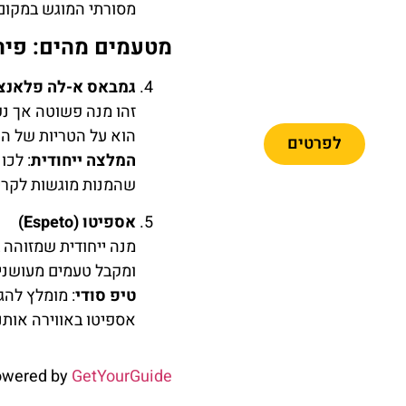
מסורתי המוגש במקום
מטעמים מהים: פירו
קתדרלת
גמבאס א-לה פלאנצ'ה (s a la Plancha
מלאגה
זהו מנה פשוטה אך נפ
הוא על הטריות של הש
לפרטים
המלצה ייחודית
: לכו
שהמנות מוגשות לקריא
אספיטו (Espeto)
מנה ייחודית שמזוהה 
מומלץ
ומקבל טעמים מעושנים
טיפ סודי
: מומלץ לה
אספיטו באווירה אותנ
כרטיסי
כניסה
למוזיאון
owered by
GetYourGuide
פיקאסו