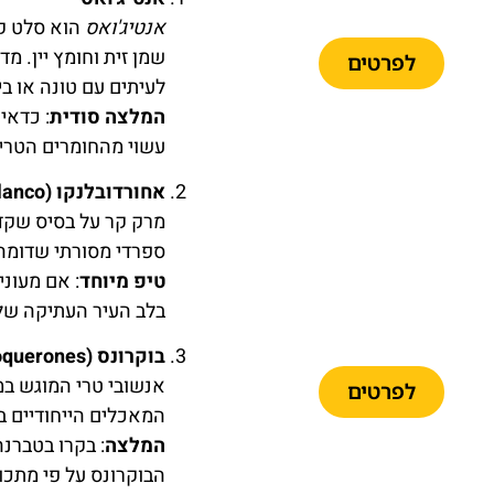
במלאגה
אנטיג'ואס
הוא סלט קר
שמן זית וחומץ יין. 
לפרטים
לעיתים עם טונה או ב
המלצה סודית
: כדאי
עשוי מהחומרים הטריי
אחורדובלנקו (Ajoblanco)
טיול
מרק קר על בסיס שקדי
ממלאגה
ספרדי מסורתי שדומה מ
לקמיניטו דל
טיפ מיוחד
: אם מעוני
ריי כולל
הסעה
בלב העיר העתיקה של
והדרכה
בוקרונס (Boquerones)
אנשובי טרי המוגש במ
לפרטים
המאכלים הייחודיים בי
המלצה
: בקרו בטברנ
הבוקרונס על פי מתכו