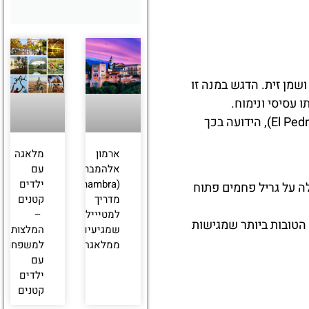
שמן זית. הדגש במנה זו
 עסיסי ונימוח.
, מסעדה על חוף הים באזור אל פדרגלחו (El Pedregalejo), הידועה בכך
ארמון
מלאגה
אלהמברה
עם
(Alhambra)
ילדים
לה על גריל פחמים פתוח
מדריך
קטנים
למטייילים
–
הטובות ביותר שמגישות
שמגיעים
המלצות
ממלאגה
למשפחות
עם
ילדים
קטנים