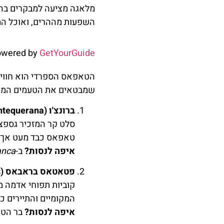
מלאגה מציעה למבקרים בה ח
השפעות מההרים, ואוכל המ
owered by
GetYourGuide
הטאפאס הספרדי הוא חוויה 
שמבטאים את הטעמים המקו
ברונצ'ו (Porra Antequerana)
סלט קר המזכיר גספצ'ו
טאפאס כבד מעט אך 
איפה לנסות?
ב-
anca
פטאטאס בראבאס (Patatas Bravas)
קוביות תפוחי אדמה מ
המקומיים והתיירים כ
איפה לנסות?
בר הט