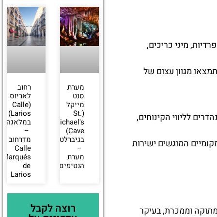
דיות, מיני כריכים,
תמצאו מגוון עצום של
מערת
רחוב
סנט
לאריוס
מייקל
(Calle
Larios)
(St.
דרים לליווי הקינוחים,
Michael's
במלאגה
–
Cave)
בגיברלטר
מדרחוב
מקומיים המוגשים ישירות
Calle
–
מערת
Marqués
הנטיפים
de
Larios
רוצה לקבל
 מתוקה וממכרת, בעיקר