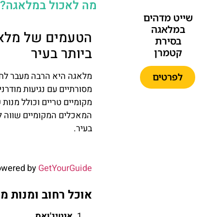
מה לאכול במלאגה? 
שייט מדהים
במלאגה
הטעמים של מלאג
בסירת
ביותר בעיר
קטמרן
מלאגה היא הרבה מעבר לחופי
לפרטים
מסורתיים עם נגיעות מודרנ
מקומיים טריים וכולל מנות
המאכלים המקומיים שווה לט
בעיר.
מופע
הפלמנקו
owered by
GetYourGuide
המפורסם
בתיאטרון
אוכל רחוב ומנות מ
הפלמנקו
הרשמי
אנטיג'ואס