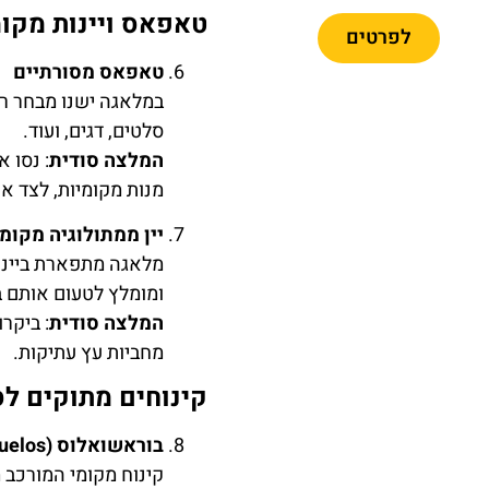
טאפאס ויינות מקומ
לפרטים
טאפאס מסורתיים
במלאגה ישנו מבחר רחב
סלטים, דגים, ועוד.
המלצה סודית
: נסו 
מנות מקומיות, לצד או
יין ממתולוגיה מקומ
מלאגה מתפארת ביינות 
ומומלץ לטעום אותם ב
המלצה סודית
: ביקרו
מחביות עץ עתיקות.
קינוחים מתוקים לס
בוראשואלוס (Borrachuelos)
קינוח מקומי המורכב 