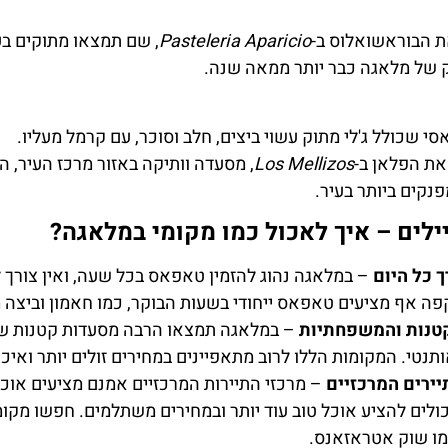
את הבוראשואלוס ב-
Pasteleria Aparicio
, שם תמצאו מתוקים ב
של מלאגה כבר יותר ממאה שנה.
י שכולל ג'לי מתוק עשוי ביצים, חלב וסוכר, עם קרמל מעליו.
 את הפלאן ב-
Los Mellizos
, מסעדה וותיקה באזור מרכז העיר, 
נקים ביותר בעיר.
ילים – איך לאכול כמו מקומי במלאגה?
 כל היום
– במלאגה נהוג להזמין טאפאס בכל שעה, ואין צורך 
פה אף מציעים טאפאס ייחודי בשעות הבוקר, כמו חאמון וביצה מ
טנות והמשפחתיות
– במלאגה תמצאו הרבה מסעדות קטנות ש
ותנטי. המקומות הללו לרוב מתאפיינים במחירים זולים יותר ואי
ירים המרכזיים
– מרכזי התיירות המרכזיים אמנם מציעים אוכל
ולים להציע אוכל טוב עוד יותר ובמחירים משתלמים. חפשו מקומ
מו שוק אטראזאנס.