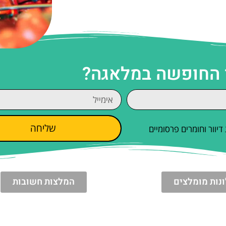
ן החופשה במלאגה?
שליחה
וור וחומרים פרסומיים
נות מומלצים
המלצות חשובות