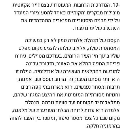
-19. המדרכות הרחבות, המעוטרות בצמחייה אקזוטית,
מובילות מבקרים ומקומיים כאחד למסע ציורי המוגדר
על ידי מבנים היסטוריים מפוארים המהדהדים את
השגשוג של ימים עברו.
הקסם של מנהלת אלמדה טמון לא רק במשיכה
האסתטית שלה, אלא ביכולתה להציע מקום מפלט
שליו בתוך חיי העיר ההומים. בעודכם מטיילים, ניחוח
פריחת התפוז ממלא את האוויר, תזכורת עדינה
למורשת החקלאית העשירה של אנדלוסיה. טיילת זו
היא יותר מסתם מעבר; זהו מרחב תוסס שבו אמנות,
תרבות ומסחר נפגשים. הוא מארח בתי קפה רבים
וחנויות מסורתיות המזמינות את ההיצע המגוון שלהם,
ממלאכות יד מקומיות ועד חוויות גורמה. מנהלת
אלמדה היא עדות לרוחה הבלתי מעורערת של מלאגה,
מקום שבו כל צעד מספר סיפור, ומגשר בין העבר להווה
בהרמוניה חלקה.