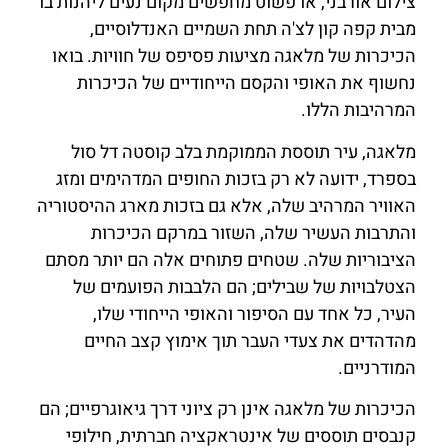
צילום אורבני, או פשוט מחפשים מקום נעים ליהנות בו
מבית קפה קון לצ'ה תחת השמיים האנדלוסיים,
הכיכרות של מלאגה מציעות פסיפס של חוויות. בואו
נחשוף את האופי והקסם הייחודיים של הכיכרות
המרהיבות הללו.
מלאגה, עיר תוססת הממוקמת בלב קוסטה דל סול
בספרד, ידועה לא רק בזכות החופים המדהימים ומזג
האוויר המרהיב שלה, אלא גם בזכות מארג ההיסטוריה
והתרבות העשיר שלה, השזור במרקם הכיכרות
הציבוריות שלה. שטחים פתוחים אלה הם יותר מסתם
הצטלבויות של שבילים; הם הלבבות הפועמים של
העיר, כל אחד עם הסיפור והאופי הייחודי שלו,
מהדהדים את צעדי העבר תוך אימוץ קצב החיים
המודרניים.
הכיכרות של מלאגה אינן רק ציוני דרך גיאוגרפיים; הם
קנבסים תוססים של אינטראקציה חברתית, חילופי