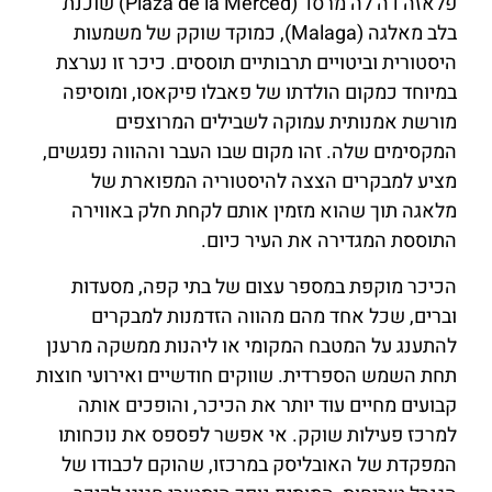
פלאזה דה לה מרסד (Plaza de la Merced) שוכנת
בלב מאלגה (Malaga), כמוקד שוקק של משמעות
היסטורית וביטויים תרבותיים תוססים. כיכר זו נערצת
במיוחד כמקום הולדתו של פאבלו פיקאסו, ומוסיפה
מורשת אמנותית עמוקה לשבילים המרוצפים
המקסימים שלה. זהו מקום שבו העבר וההווה נפגשים,
מציע למבקרים הצצה להיסטוריה המפוארת של
מלאגה תוך שהוא מזמין אותם לקחת חלק באווירה
התוססת המגדירה את העיר כיום.
הכיכר מוקפת במספר עצום של בתי קפה, מסעדות
וברים, שכל אחד מהם מהווה הזדמנות למבקרים
להתענג על המטבח המקומי או ליהנות ממשקה מרענן
תחת השמש הספרדית. שווקים חודשיים ואירועי חוצות
קבועים מחיים עוד יותר את הכיכר, והופכים אותה
למרכז פעילות שוקק. אי אפשר לפספס את נוכחותו
המפקדת של האובליסק במרכזו, שהוקם לכבודו של