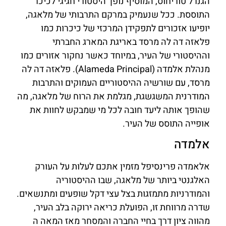
הגנרל טוריחוס, המוסיף נופך היסטורי חגיגי לכיכר
התוססת. ככל שנעמיק במרקם התרבותי של מלאגה,
יופיעו אזכורים לתפקידן המרכזי של כיכרות כמו
פלאזה דה לה מרסד באריגת המארג החברתי
וההיסטורי של העיר, במיוחד כאשר נחקור אזורים כמו
מנהלת אלמדה (Alameda Principal). פלאזה דה לה
מרסד, עם שורשיה ההיסטוריים העמוקים והתרבות
המודרנית המשגשגת, מגלמת את הרוח של מלאגה, מה
שהופך אותה ליעד חובה לכל מי שמבקש לחוות את
אופייה התוסס של העיר.
אלמדה
אלאמדה פרינסיפל מזמין אתכם לעלות על העורק
האלגנטי ביותר של מלאגה, שבו ההיסטוריה
והמודרניות מתמזגות בצל עצי דקל שופעים ומתנשאים.
שדרה מרווחת זו, הפועלת כריאה ירוקה בלב העיר,
מהווה ציון דרך בחיי החברה והמסחר מאז המאה ה