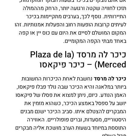
אם אתם מבקרים בכיכר בשעות הבוקר המוקדמות,
תזכו לחוויה שקטה ורגועה יותר, הרחק מההמולה
התיירותית. נוסף לכך, בערבים מתקיימות בכיכר
לעיתים קרובות הופעות רחוב והפעלות אמנותיות. זהו
המקום המושלם לסיים את היום עם כוס יין או קפה
באחד מבתי הקפה המקומיים.
כיכר לה מרסד (Plaza de la
Merced) – כיכר פיקאסו
כיכר לה מרסד
נחשבת לאחת הכיכרות החשובות
ביותר במלאגה והיא הכיכר שבה נולד פבלו פיקאסו,
האמן הנודע. כיום, ניתן למצוא את פסלו של פיקאסו
יושב על ספסל באמצע הכיכר, כשהוא מזמין את
המבקרים להצטלם איתו. סביב הכיכר ישנם מבנים
היסטוריים, מסעדות, וברים פופולריים. האווירה
התוססת במיוחד בשעות הערב מושכת אליה מבקרים