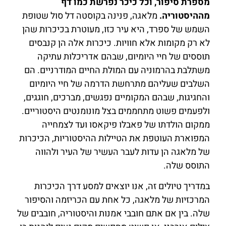
מספרת סיפור, וכל כיכר נפרשת כמו דף
מההיסטוריה.
מלאגה, פנינה בקוסטה דל סול שטופת
השמש של ספרד, היא עיר כזו, מעוטרת בכיכרות שהן
לא רק מקומות אלא חוויות. כיכרות אלה הן קנבסים
תוססים של חיי היומיום, שבהם אדריכלות עתיקה
משתלבת בהרמוניה עם המולת החיים המודרניים. הם
השלבים שעליהם מתרחשת הדרמה של חיי היומיום
והחגיגות, שבהם המקומיים נפגשים, מברכים, חוגגים,
ולפעמים פשוט מתחממים בצל מונומנטים היסטוריים.
ממקום הולדתו של פאבלו פיקאסו ועד לצמחייה
המפוארת העוטפת את הטיילות ההיסטוריות, הכיכרות
של מלאגה הן עדות לעבר העשיר של העיר ולהווה
התוסס שלה.
במדריך טיולים זה, אנו יוצאים למסע דרך הכיכרות
המרכזיות של מלאגה, כל אחת עם הכריזמה והסיפור
שלה. בין אם אתם חובבי אמנות והיסטוריה, חובבים של