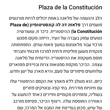
Plaza de la Constitución
הלב והנשמה של מלאגה באמת יכולים להיות מורגשים
פועמים דרך
פלאזה דה לה קונסטיטוסיון (Plaza de
la Constitución
) ההיסטורית. כיכר זו, ששורשיה
נטועים עמוק בעברה של העיר, הייתה מקום מפגש
מרכזי עבור מלאגונוס במשך מאות שנים. התפתחותה
מנקודת משען פוליטית ודתית למרכז תרבותי וחברתי
תוסס משקפת את ההיסטוריה הדינמית של מלאגה
עצמה. הכיכר מוקפת סמטאות צרות ובניינים מפוארים
שלוחשים סיפורים של פעם, והיא מארג של ישן וחדש.
כיום, הוא משלב ללא מאמץ את הקסם ההיסטורי שלו
עם חיוניות מודרנית. בתי קפה ובוטיקים פזורים
בשוליה, ומזמינים מקומיים ותיירים כאחד להתענג על
האווירה התוססת שלה. ריצוף הכיכר, פסיפס מורכב
של שיש, מכוון בעדינות את המבט אל המרכז, שם