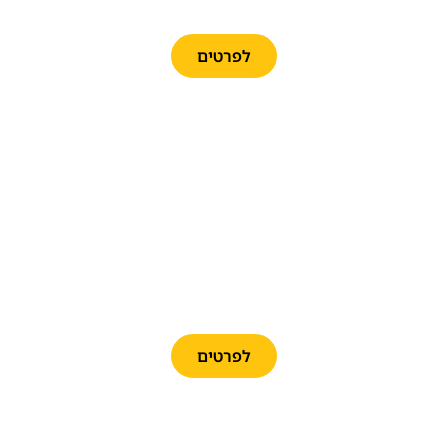
הפלמנקו הרשמי במלאגה
לפרטים
טיול ממלאגה לקמיניטו דל ריי כולל
הסעה והדרכה
לפרטים