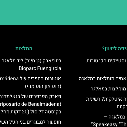
פה לישון?
המלצות
סטייקים הכי טובות
ביו פארק (גן חיות) ליד מלאגה 
Bioparc Fuengirola
סים מומלצות במלאגה
אוטובוס התיירים של
(הופ און הופ אוף)
 מומלצות במאלגה
פארק הפרפרים של בנאלמדנה
 איטלקית? רשימת
קיות
בקוסטה דל סול (20 דקות ממלאגה)
 במלאגה –
חופשה למבוגרים בני הגיל השל
Speakeasy “Th