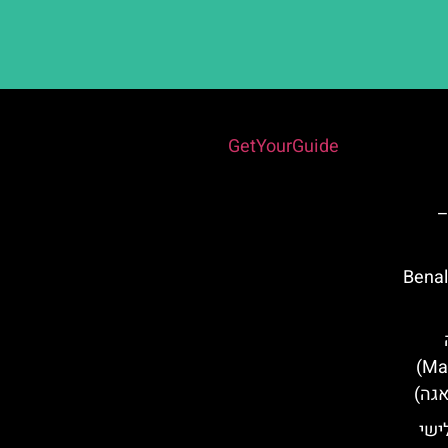
Powered by
GetYourGuide
–
 Benalmádena
(Mariposario de Benalmádena)
ישי