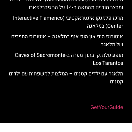
ומבצר מוריים מהמאה ה-14 על הר גיברלפארו
מרכז פלמנקו אינטראקטיבי (Interactive Flamenco
Center) במלאגה
אוטובוס הופ און הופ אוף במלאגה – אוטובוס התיירים
של מלאגה
מופע פלמנקו בתוך מערה ב-Caves of Sacromonte
Los Tarantos
מלאגה עם ילדים קטנים – המלצות למשפחות עם ילדים
קטנים
Powered by
GetYourGuide
האתר הינו אתר המלצות מטיילים למלאגה והסביבה © כל הזכויות שמורות