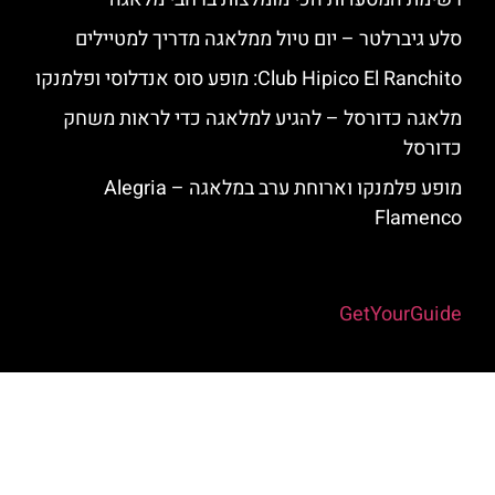
סלע גיברלטר – יום טיול ממלאגה מדריך למטיילים
Club Hipico El Ranchito: מופע סוס אנדלוסי ופלמנקו
מלאגה כדורסל – להגיע למלאגה כדי לראות משחק
כדורסל
מופע פלמנקו וארוחת ערב במלאגה – Alegria
Flamenco
Powered by
GetYourGuide
האתר הינו אתר המלצות מטיילים למלאגה והסביבה © כל הזכויות שמורות
לסוכנות TRAVELERS.CO.IL
מדיניות פרטיות