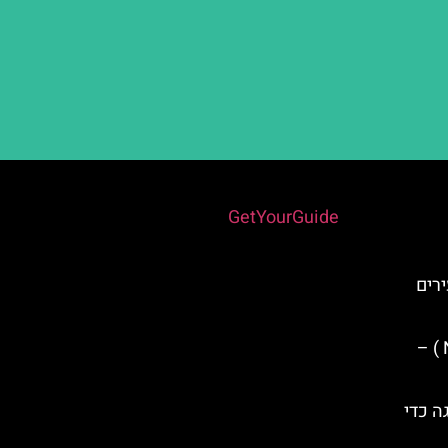
Powered by
GetYourGuide
רים
ארמון נסריד ( Nasrid Palaces ) –
ה כדי