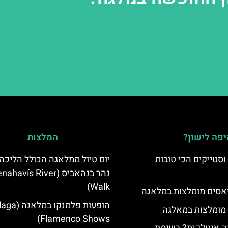
פה לישון?
המלצות
סטייקים הכי טובות
יום טיול ממלאגה הכולל הליכה
נהר בנהאביס (ahavís River
Walk)
סים מומלצות במלאגה
הופעות פלמנקו ב
 מומלצות במאלגה
Flamenco Shows)