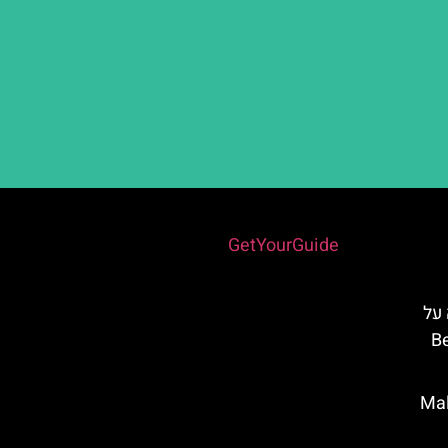
Powered by
GetYourGuide
 על
Ben
מלאגה (Malaga