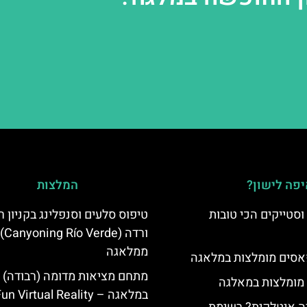
פה לישון?
המלצות
סטייקים הכי טובות
טיפוס סלעים וסנפלינג בקניון רי
ורדה (Canyoning Río Verde)
ממלאגה
סים מומלצות במלאגה
מתחם מציאות מדומה (רבודה)
 מומלצות במאלגה
במלאגה –  Virtual Reality