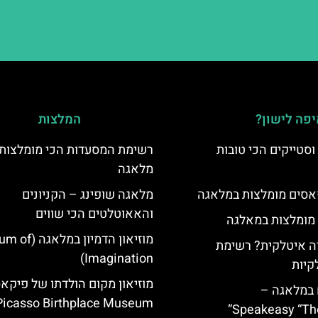
פה לישון?
המלצות
סטייקים הכי טובות
רשימת המסעדות הכי מומלצות 
מלאגה
סים מומלצות במלאגה
מלאגה שופינג – הקניונים
והאאוטלטים הכי שווים
 מומלצות במאלגה
מוזיאון הדמיון ב
 איטלקית? רשימת
Imagination)
קיות
מוזיאון מקום הולדתו של פיקאס
 במלאגה –
Picasso Birthplace Museum
Speakeasy “Th