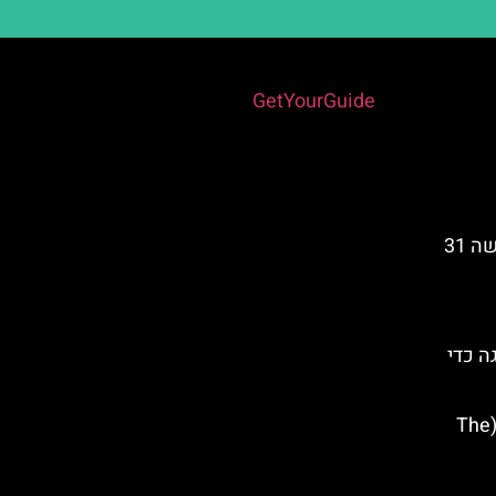
Powered by
GetYourGuide
מלאגה חגיגות ערב השנה החדשה 31
ה כדי
אוסף המוזיאון הרוסי במלאגה (The