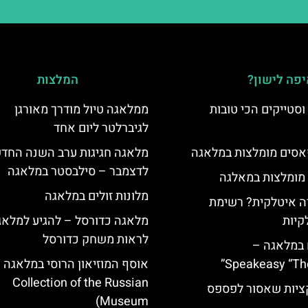
פה לישון?
המלצות
סטייקים הכי טובות
ממלאגה טיול מודרך מאורגן
לגיברלטר ליום אחד
סים מומלצות במלאגה
לדצמבר – סילבסטר במלאגה
 מומלצות במאלגה
מלונות זולים במלאגה
 איטלקית? רשימת
קיות
מלאגה כדורסל – להגיע למלאג
לראות משחק כדורסל
 במלאגה –
Speakeasy “Th
Collection of the Russian
יות שאסור לפספס
Museum)