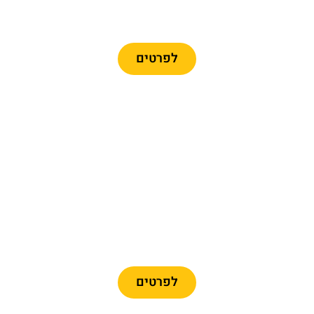
קתדרלת מלאגה
לפרטים
מומלץ
כרטיסי כניסה למוזיאון
פיקאסו
לפרטים