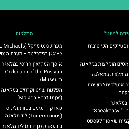
פה לישון?
המלצות
סטייקים הכי טובות
מערת סנט מייקל (Michael's
Cave) בגיברלטר – מערת הנטיפים
סים מומלצות במלאגה
Collection of the Russian
 מומלצות במאלגה
Museum)
 איטלקית? רשימת
הפלגות שייט וקרוזים במלאגה
קיות
(Malaga Boat Trips)
 במלאגה –
פארק התנינים בטורמולינוס
Speakeasy “Th
(Torremolinos) ליד מלאגה
יות שאסור לפספס
ביו פארק (גן חיות) ליד מלאגה 