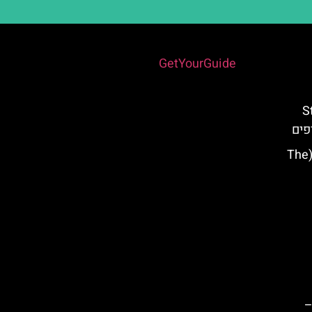
Powered by
GetYourGuide
St. 
אוסף המוזיאון הרוסי במלאגה (The
–