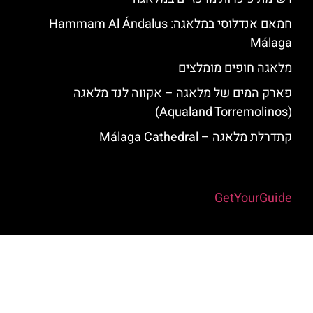
חמאם אנדלוסי במלאגה: Hammam Al Ándalus
Málaga
מלאגה חופים מומלצים
פארק המים של מלאגה – אקווה לנד מלאגה
(Aqualand Torremolinos)
קתדרלת מלאגה – Málaga Cathedral
Powered by
GetYourGuide
האתר הינו אתר המלצות מטיילים למלאגה והסביבה © כל הזכויות שמורות
לסוכנות TRAVELERS.CO.IL
מדיניות פרטיות