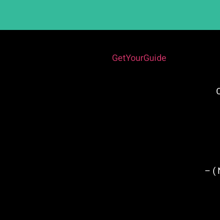
Powered by
GetYourGuide
Cent
ארמון נסריד ( Nasrid Palaces ) –