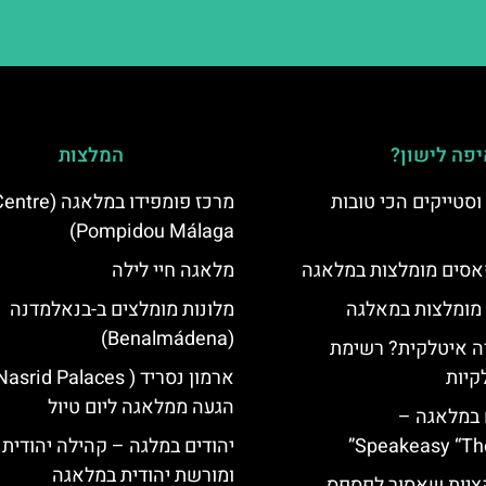
פה לישון?
המלצות
סטייקים הכי טובות
מרכז פומפידו במלאגה (re
Pompidou Málaga)
סים מומלצות במלאגה
מלאגה חיי לילה
 מומלצות במאלגה
מלונות מומלצים ב-בנאלמדנה
(Benalmádena)
 איטלקית? רשימת
קיות
הגעה ממלאגה ליום טיול
 במלאגה –
Speakeasy “Th
יהודים במלגה – קהילה יהודית
ומורשת יהודית במלאגה
יות שאסור לפספס